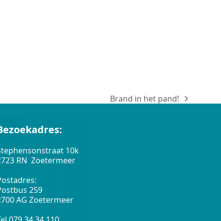
Brand in het pand!
next
post:
Bezoekadres:
Stephensonstraat 10k
2723 RN Zoetermeer
Postadres:
Postbus 259
2700 AG Zoetermeer
Tel 079 34 34 110