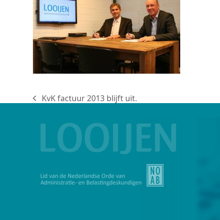
KvK factuur 2013 blijft uit.
previous
post: