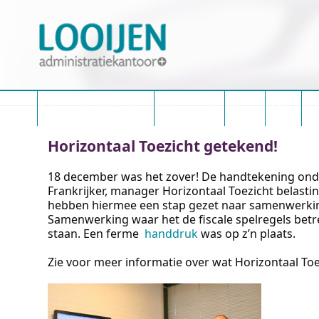
Skip
to
content
Administratiekantoor
Met een plus
Nieuws
Online
Ref
Horizontaal Toezicht getekend!
18 december was het zover! De handtekening onde
Frankrijker, manager Horizontaal Toezicht belast
hebben hiermee een stap gezet naar samenwerking
Samenwerking waar het de fiscale spelregels betre
staan. Een ferme
handdruk
was op z’n plaats.
Zie voor meer informatie over wat Horizontaal To